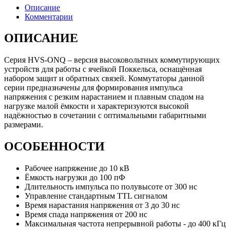
Описание
Комментарии
ОПИСАНИЕ
Серия HVS-ONQ – версия высоковольтных коммутирующих
устройств для работы с ячейкой Поккельса, оснащённая
набором защит и обратных связей. Коммутаторы данной
серии предназначены для формирования импульса
напряжения с резким нарастанием и плавным спадом на
нагрузке малой ёмкости и характеризуются высокой
надёжностью в сочетании с оптимальными габаритными
размерами.
ОСОБЕННОСТИ
Рабочее напряжение до
10
кВ
Ёмкость нагрузки до
100
пФ
Длительность импульса по полувысоте от
300
нс
Управление стандартным TTL сигналом
Время нарастания напряжения от
3
до
30
нс
Время спада напряжения от
200
нс
Максимальная частота непрерывной работы - до
400
кГц