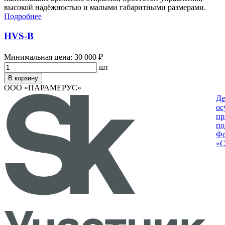
высокой надёжностью и малыми габаритными размерами.
Подробнее
HVS-B
Минимальная цена: 30 000 ₽
шт
В корзину
ООО «ПАРАМЕРУС»
Де
ос
пр
по
Фо
«С