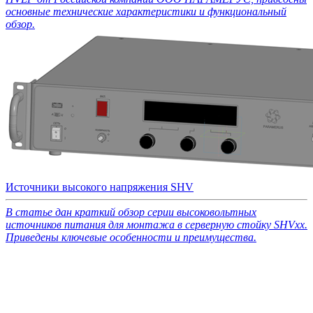
основные технические характеристики и функциональный
обзор.
Источники высокого напряжения SHV
В статье дан краткий обзор серии высоковольтных
источников питания для монтажа в серверную стойку SHVxx.
Приведены ключевые особенности и преимущества.