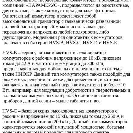
компанией «ПАРАМЕРУС», подразделяются на однотактные,
двухтактные, а также коммутаторы для задач фотоники.
Однотактный коммутатор представляет собой
высоковольтный транзистор с гальванически развязанной
силовой частью, который можно использовать для
переключения напряжения любой полярности, либо
двуполярного. Модельный ряд однотактных коммутаторов
включает в себя серии HVS-B, HVS-C, HVS-D и HVS-E.
HVS-B – серия ультракомпактных высоковольтных
коммутаторов с рабочим напряжением до 10 кВ, пиковым
током до 42 А и частотой коммутации до 300 кГц,
предназначенных для мобильных и передвижных систем, а
также НИОКР. Данный тип коммутаторов также подойдёт для
бюджетных решений, а также для применений, в которых
ожидается незначительный нагрев коммутатора (не более 10
Вт), например, для модуляции добротности в твердотельных и
волоконных импульсных лазерах. Основное достоинство
приборов данной серии – малые габариты и вес.
HVS-C – базовая серия высоковольтных коммутаторов с
рабочим напряжением до 15 кВ, пиковым током до 250 А и
частотой коммутации до 200 кГц. Данный тип коммутаторов
характеризуется высокой импульсной мощностью, богатым
модельным рядом и подойдёт для широкого спектра