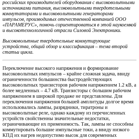
российских производителей оборудования с высоковольтными
источниками питания, высоковольтными твердотельными
коммутаторами и высоковольтными генераторами
импульсов, производимых отечественной компанией ООО
«ПАРАМЕРУС», помочь сориентироваться в этой наукоемкой
и высокотехнологичной отрасли Силовой Электроники.
Высоковольтные твердотельные коммутирующие
устройства, общий обзор и классификация – тема второй
статьи цикла.
Переключение высокого напряжения и формирование
высоковольтных импульсов – крайне сложная задача, ввиду
ограниченности большинства быстродействующих
высоковольтных транзисторов рабочим напряжением 1.2 кВ, а
более медленных – 4.7 кВ. Транзисторы с большим рабочим
напряжением в широкой продаже не представлены. Для
переключения напряжения большей амплитуды долгое время
использовались лампы, разрядники, тиратроны и
высоковольтные реле, однако каждому из перечисленных
устройств свойственны значительные недостатки,
ограничивающие их применимость. Так, лампы не способны
коммутировать большие импульсные токи, а ввиду низкого
КПД их нагрев недопустимо высок для современных