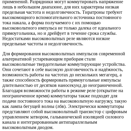
применений. Разрядники могут коммутировать напряжение
лишь в небольшом диапазоне, для них характерны низкая
предельная частота и недолговечность. Тиратроны требуют
высокомощного вспомогательного источника постоянного
тока накала, а форма получаемого с их помощью
высоковольтного импульса не только далека от идеального
прямоугольника, но и дрейфует в течение срока службы.
Недостатками высоковольтных реле являются низкие
предельные частоты и недолговечность.
Для формирования высоковольтных импульсов современной
альтернативой устаревающим приборам стали
высоковольтные твердотельные коммутирующие устройства.
Они сочетают в себе высокую долговечность и надёжность,
возможность работы на частотах до нескольких мегагерц, а
также способность формировать прямоугольные импульсы
длительностью от десятков наносекунд до неограниченной.
Благодаря возможности работы в режиме реле (открытие на
неограниченное время) коммутаторы также подходят для
подачи постоянного тока на высоковольтную нагрузку, такую
как лампа бегущей волны (лбв). Электрически коммутаторы
представляют собой высоковольтный транзистор с цифровым
управлением затвором, гальванической изоляцией силового
канала и интегрированным антипараллельным
высоковольтным диодом.