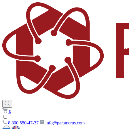
0
8 800 550-47-37
info@paramerus.com